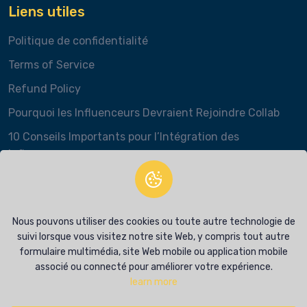
Liens utiles
Politique de confidentialité
Terms of Service
Refund Policy
Pourquoi les Influenceurs Devraient Rejoindre Collab
10 Conseils Importants pour l’Intégration des
Influenceurs
Contacts Info
contact@babafig.com
Nous pouvons utiliser des cookies ou toute autre technologie de
suivi lorsque vous visitez notre site Web, y compris tout autre
+262 0692 377 668
formulaire multimédia, site Web mobile ou application mobile
associé ou connecté pour améliorer votre expérience.
+262 0692 377 668
learn more